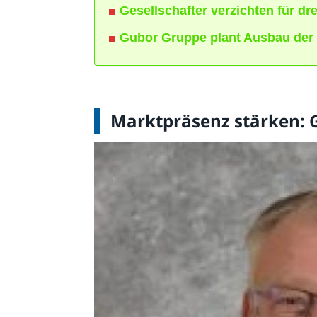
Gesellschafter verzichten für d
Gubor Gruppe plant Ausbau der 
Marktpräsenz stärken: 