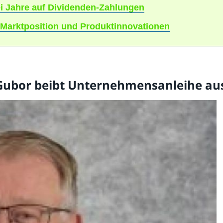
rei Jahre auf Dividenden-Zahlungen
Marktposition und Produktinnovationen
Gubor beibt Unternehmensanleihe au