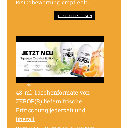
Risikobewertung empfiehlt…
JETZT ALLES LESEN
13. Juli 2026
48-ml-Taschenformate von
ZEROP(R) liefern frische
Erfrischung jederzeit und
überall