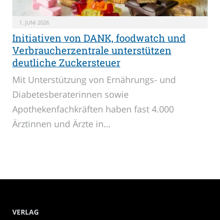
1. JUNI 2026
Initiativen von DANK, foodwatch und
Verbraucherzentrale unterstützen
deutliche Zuckersteuer
Mit Unterstützung von Ernährungs- und
Diabetesberaterinnen sowie
Apothekenfachkräften haben fast 4.000
Ärztinnen und Ärzte in…
VERLAG