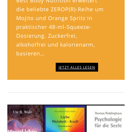
Best Body Nutrition erweitert
die beliebte ZEROP(R)-Reihe um
Mojito und Orange Spritz in
praktischer 48-ml-Squeeze-
Dosierung. Zuckerfrei,
alkoholfrei und kalorienarm,
basieren…
JETZT ALLES LESEN