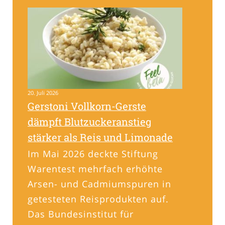
20. Juli 2026
Gerstoni Vollkorn-Gerste
dämpft Blutzuckeranstieg
stärker als Reis und Limonade
Im Mai 2026 deckte Stiftung
Warentest mehrfach erhöhte
Arsen- und Cadmiumspuren in
getesteten Reisprodukten auf.
Das Bundesinstitut für