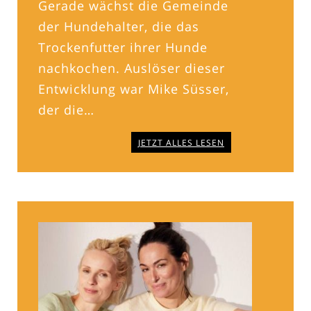
Gerade wächst die Gemeinde
der Hundehalter, die das
Trockenfutter ihrer Hunde
nachkochen. Auslöser dieser
Entwicklung war Mike Süsser,
der die…
JETZT ALLES LESEN