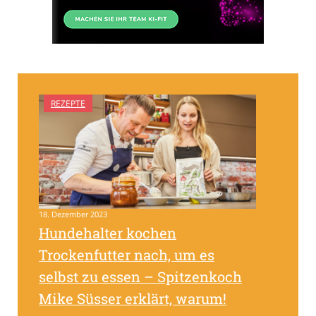
REZEPTE
18. Dezember 2023
Hundehalter kochen
Trockenfutter nach, um es
selbst zu essen – Spitzenkoch
Mike Süsser erklärt, warum!