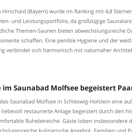
Hirschaid (Bayern) wurde im Ranking mit 4,8 Sternen
en- und Leistungsportfolio, da großzügige Saunalands
iedliche Themen-Saunen bieten abwechslungsreiche 
mente schaffen. Eine penible Hygiene und der weitl
ng verbindet sich harmonisch mit naturnaher Archite
 im Saunabad Molfsee begeistert Paa
ft das Saunabad Molfsee in Schleswig-Holstein eine 
ebevoll restaurierte Anlage begeistert durch den hist
mfortable Ruhebereiche. Gäste loben insbesondere d
chslungsreiche kulinarische Angebot. Familien und 