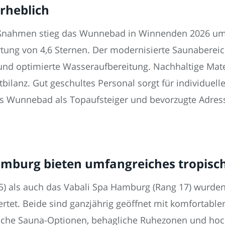
rheblich
ahmen stieg das Wunnebad in Winnenden 2026 um n
rtung von 4,6 Sternen. Der modernisierte Saunaberei
nd optimierte Wasseraufbereitung. Nachhaltige Mater
ilanz. Gut geschultes Personal sorgt für individuell
das Wunnebad als Topaufsteiger und bevorzugte Adress
Hamburg bieten umfangreiches tropisc
5) als auch das Vabali Spa Hamburg (Rang 17) wurden 
tet. Beide sind ganzjährig geöffnet mit komfortabler 
reiche Sauna-Optionen, behagliche Ruhezonen und ho